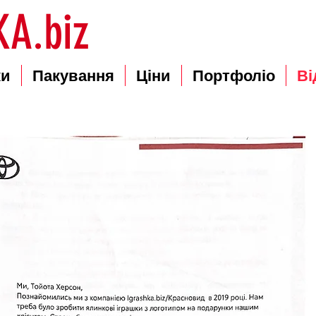
A.biz
ки
Пакування
Ціни
Портфоліо
Ві