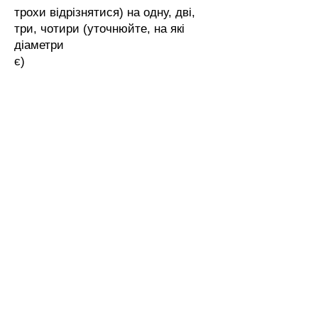
трохи відрізнятися) на одну, дві,
три, чотири (уточнюйте, на які
діаметри
є)